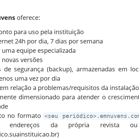
uvens
oferece:
nto para uso pela instituição
ternet 24h por dia, 7 dias por semana
 uma equipe especializada
a novas versões
as de segurança (backup), armazenadas em loc
menos uma vez por dia
 em relação a problemas/requisitos da instalação
amente dimensionado para atender o cresciment
ade
ito no formato
<seu periódico>.emnuvens.co
ndereços da própria revista ou i
ico.suainstituicao.br)