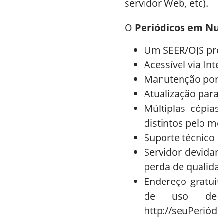
servidor Web, etc).
O
Periódicos em N
Um SEER/OJS pro
Acessível via In
Manutenção por
Atualização par
Múltiplas cópi
distintos pelo 
Suporte técnico
Servidor devid
perda de qualid
Endereço gratu
de uso de e
http://seuPeriód