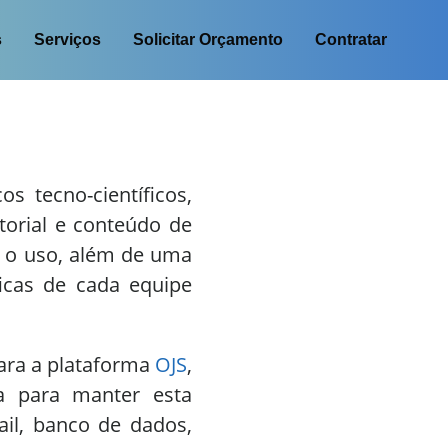
s
Serviços
Solicitar Orçamento
Contratar
 tecno-científicos,
torial e conteúdo de
 o uso, além de uma
icas de cada equipe
para a plataforma
OJS
,
a para manter esta
il, banco de dados,