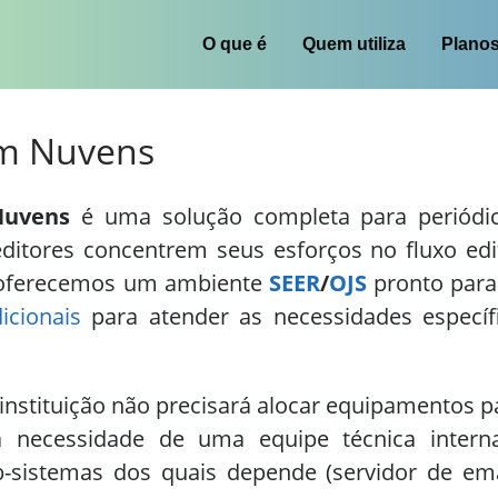
O que é
Quem utiliza
Plano
em Nuvens
Nuvens
é uma solução completa para periódicos
ditores concentrem seus esforços no fluxo edi
, oferecemos um ambiente
SEER
/
OJS
pronto para
icionais
para atender as necessidades específ
instituição não precisará alocar equipamentos 
 necessidade de uma equipe técnica intern
b-sistemas dos quais depende (servidor de ema